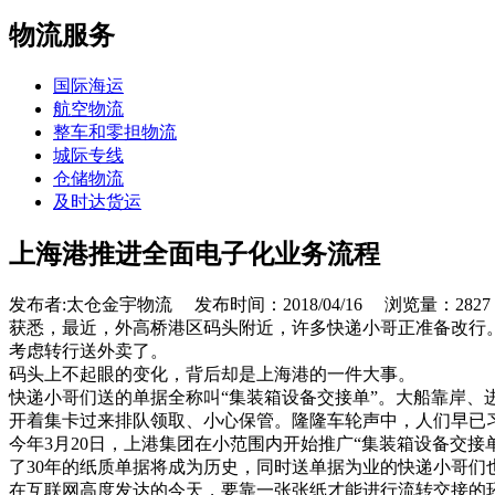
物流服务
国际海运
航空物流
整车和零担物流
城际专线
仓储物流
及时达货运
上海港推进全面电子化业务流程
发布者:太仓金宇物流 发布时间：2018/04/16 浏览量：2827
获悉，最近，外高桥港区码头附近，许多快递小哥正准备改行
考虑转行送外卖了。
码头上不起眼的变化，背后却是上海港的一件大事。
快递小哥们送的单据全称叫“集装箱设备交接单”。大船靠岸
开着集卡过来排队领取、小心保管。隆隆车轮声中，人们早已
今年3月20日，上港集团在小范围内开始推广“集装箱设备交
了30年的纸质单据将成为历史，同时送单据为业的快递小哥们
在互联网高度发达的今天，要靠一张张纸才能进行流转交接的