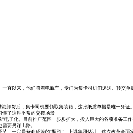
。一直以来，他们骑着电瓶车，专门为集卡司机们递送、转交单
、进港卸货后，集卡司机要领取集装箱，这张纸质单据是唯一凭证
习惯了这种平常的交接场景
接单”电子化。目前推广范围一步步扩大，投入巨大的各项准备工
也需要另谋出路。
环节，一定是营商环境的“瓶颈”。上港集团估计，这次改革全面