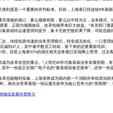
便利度是一个重要的评判标准。目前，上海港已经连续8年刷新
通关便捷的港口，要么规模有限，要么以中转为主，业务模式、
角度看，正因为规模效应，改革恰能带来巨大效益。”有关部门透
口集装箱转运速度得到提升，集卡无效空驶距离下降，司机也能
汇合，传统纸质传递的业务受理模式，转变成无纸化、一口受理
后压减到47人，其中逾半数员工转岗，留下来的还要重新培训。
介绍，目前上海港93%的港区相关业务都已实现网上受理，过去
成为改革攻坚的重点。“上世纪80年代集装箱业务发展初期，有
，其中一份是正在推广电子化的“集装箱设备交接单”，还有一份
改革也能顺利实施，上海港将成为国内第一个消除所有纸质流程
时，将向全世界展现一张以通关效率为核心竞争力的“营商牌”
路物流发展尚需努力