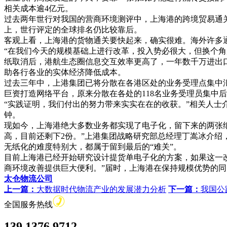
相关成本逾4亿元。
过去两年世行对我国的营商环境测评中，上海港的跨境贸易通关
上，世行评定的全球排名仍比较靠后。
客观上看，上海港的货物通关要快起来，确实很难。海外许多
“在我们今天的规模基础上进行改革，投入势必很大，但换个
纸取消后，港航生态圈信息交互效率更高了，一年数千万进出
助各行各业的实体经济降低成本。
过去三年中，上港集团已将分散在各港区处的业务受理点集中
巨资打造网络平台，原来分散在各处的118名业务受理员集中
“实践证明，我们付出的努力带来实实在在的收获。”相关人士
钟。
现如今，上海港绝大多数业务都实现了电子化，留下来的两张纸
高，目前还剩下2份。”上港集团战略研究部总经理丁嵩冰介绍
无纸化的难度特别大，都属于留到最后的“难关”。
目前上海港已经开始研究设计提货单电子化的方案，如果这一
商环境改善提供巨大便利。”届时，上海港在保持规模优势的同
太仓物流公司
上一篇：
大数据时代物流产业的发展潜力分析
下一篇：
我国公
全国服务热线
139 1376 9712